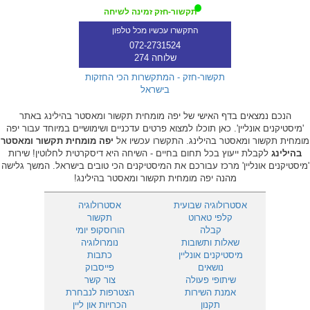
תקשור-חזק זמינה לשיחה
התקשרו עכשיו מכל טלפון
072-2731524
שלוחה 274
תקשור-חזק - המתקשרות הכי החזקות
בישראל
הנכם נמצאים בדף האישי של יפה מומחית תקשור ומאסטר בהילינג באתר
'מיסטיקנים אונליין'. כאן תוכלו למצוא פרטים עדכניים ושימושיים במיוחד עבור יפה
מומחית תקשור ומאסטר בהילינג. התקשרו עכשיו אל
יפה מומחית תקשור ומאסטר
בהילינג
לקבלת ייעוץ בכל תחום בחיים - השיחה היא דיסקרטית לחלוטין! שירות
'מיסטיקנים אונליין' מרכז עבורכם את המיסטיקנים הכי טובים בישראל. המשך גלישה
מהנה יפה מומחית תקשור ומאסטר בהילינג!
אסטרולוגיה שבועית
אסטרולוגיה
קלפי טארוט
תקשור
קבלה
הורוסקופ יומי
שאלות ותשובות
נומרולוגיה
מיסטיקנים אונליין
כתבות
נושאים
פייסבוק
שיתופי פעולה
צור קשר
אמנת השירות
הצטרפות לנבחרת
תקנון
הכרויות און ליין