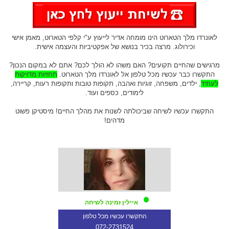
לאונרדו מלך הטארוט הינו מומחה אדיר לייעוץ ע"י קלפי הטארוט, מאמן אישי
וכירולוג. מרצה בכיר בנושא של אפקטיביות והעצמה אישית.
מרגישים שהחיים תקועים? האם משהו לא הולך לכם? אתם לא במקום הנכון?
התקשרו כבר עכשיו מכל טלפון אל לאונרדו מלך הטארוט.
תחזיות מדויקות
לעתיד
, ילדים, משפחה, זוגיות ואהבה, תקופות טובות ותקופות רעות, קריירה,
לימודים, כספים ועוד.
התקשרו עכשיו לשיחה שביכולתה לשנות את מהלך החיים! מיסטיקן פשוט
מדהים!
איילין זמינה לשיחה
התקשרו עכשיו מכל טלפון
072-2731524