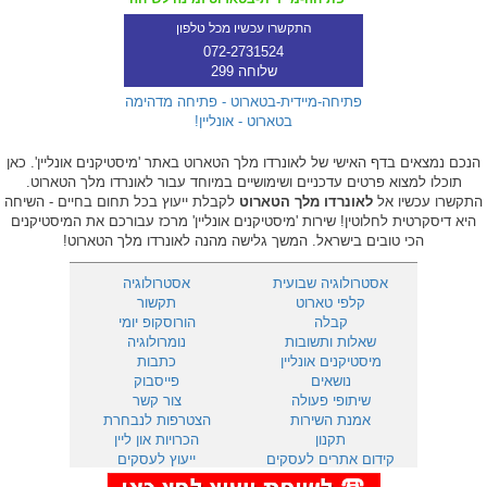
התקשרו עכשיו מכל טלפון
072-2731524
שלוחה 299
פתיחה-מיידית-בטארוט - פתיחה מדהימה
בטארוט - אונליין!
הנכם נמצאים בדף האישי של לאונרדו מלך הטארוט באתר 'מיסטיקנים אונליין'. כאן
תוכלו למצוא פרטים עדכניים ושימושיים במיוחד עבור לאונרדו מלך הטארוט.
התקשרו עכשיו אל
לאונרדו מלך הטארוט
לקבלת ייעוץ בכל תחום בחיים - השיחה
היא דיסקרטית לחלוטין! שירות 'מיסטיקנים אונליין' מרכז עבורכם את המיסטיקנים
הכי טובים בישראל. המשך גלישה מהנה לאונרדו מלך הטארוט!
אסטרולוגיה שבועית
אסטרולוגיה
קלפי טארוט
תקשור
קבלה
הורוסקופ יומי
שאלות ותשובות
נומרולוגיה
מיסטיקנים אונליין
כתבות
נושאים
פייסבוק
שיתופי פעולה
צור קשר
אמנת השירות
הצטרפות לנבחרת
תקנון
הכרויות און ליין
קידום אתרים לעסקים
ייעוץ לעסקים
901
מענה טלפוני 24 שעות