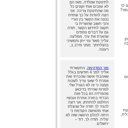
לתינוקת שנולדה, מאז הם
ם לך
לא עוזבים אותי וקונים כל
סור?
מה שהתינוקת צריכה. אני
רוצה להודות על כך שחזית
נכונה את הקשר בין הוריי
והכי חשוב שהשרית בי
תקווה לחידוש הקשר, תודה
גם על דברים נוספים
שהארת את עיני. ממליצה
תן
עלייך מאוד ומי ייתן ותמשיכי
בה
בהצלחתך. ממני מירב.ב,
רעננה.
מור המדהימה
, התקשרתי
אלייך לפני 4 חודשים בגלל
שאהבתי אישה שהכרתי ואת
ום
אמרת לי שאני צריך לשכוח
ממנה כי זה לא הגורל שלי.
למרות שהייתי בדיכאון
מהפרידה הזו בכל זאת
הכרתי בחורה אחרת ועכשיו
החלטנו להתחתן. אני רוצה
להגיד לך תודה על שהצלת
ות
אותי מהאישה הקודמת כי
לית,
היתה לכולם הרגשה שזה לא
יצליח. תודה לך, דוד –
ירושלים.