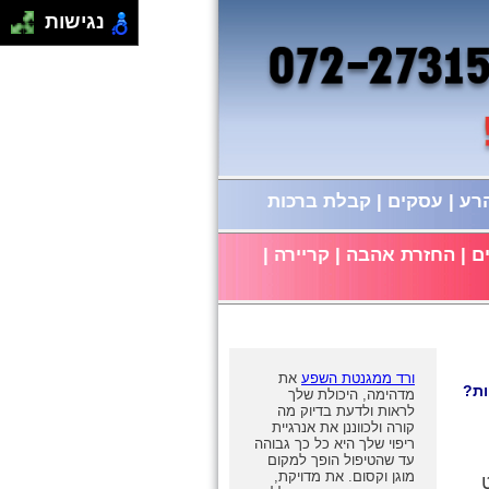
נגישות
הרע
|
עסקים
|
קבלת ברכות
ם
|
החזרת אהבה
|
קריירה
|
ורד ממגנטת השפע
את
ות?
מדהימה, היכולת שלך
לראות ולדעת בדיוק מה
קורה ולכווננן את אנרגיית
ריפוי שלך היא כל כך גבוהה
עד שהטיפול הופך למקום
מוגן וקסום. את מדויקת,