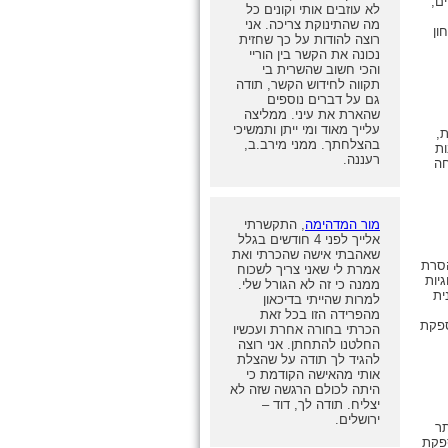
ם,
לא עוזבים אותי וקונים כל
מה שהתינוקת צריכה. אני
ון
רוצה להודות על כך שחזית
נכונה את הקשר בין הוריי
והכי חשוב שהשרית בי
תקווה לחידוש הקשר, תודה
גם על דברים נוספים
שהארת את עיני. ממליצה
עלייך מאוד ומי ייתן ותמשיכי
ת,
בהצלחתך. ממני מירב.ב,
ות
רעננה.
חה
מור המדהימה
, התקשרתי
אלייך לפני 4 חודשים בגלל
שאהבתי אישה שהכרתי ואת
הסרת
אמרת לי שאני צריך לשכוח
יות
ממנה כי זה לא הגורל שלי.
ית
למרות שהייתי בדיכאון
מהפרידה הזו בכל זאת
פקת
הכרתי בחורה אחרת ועכשיו
החלטנו להתחתן. אני רוצה
להגיד לך תודה על שהצלת
אותי מהאישה הקודמת כי
היתה לכולם הרגשה שזה לא
יצליח. תודה לך, דוד –
ירושלים.
תר
ל 30 שנה. מספקת