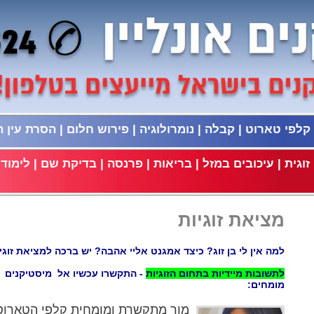
קלפי טארוט
|
קבלה
|
נומרולוגיה
|
פירוש חלום
|
הסרת עין 
וגית
|
עיכובים במזל
|
בריאות
|
פרנסה
|
בדיקת שם
|
לימודי
מציאת זוגיות
למה אין לי בן זוג? כיצד אמגנט אליי אהבה? יש ברכה למציאת זוגי
לתשובות מיידיות בתחום הזוגיות
- התקשרו עכשיו אל מיסטיקנים
מומחים:
מור מתקשרת ומומחית קלפי הטארוט