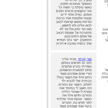
ומקרב לבי על הריפוי
גי
הממוקד מכאבים חזקים.
כאשר טיפלת בי חשתי כל
מיני עיקצוצים וזרמים חזקים
וחמים, כאילו אלפי ידיים
קטנות מלטפות אותי ברכות
ועדינות וממש קוראות לכאב
לבוא אליהן ולא לחשוש...
מאז ועד ימים אלו אני לא
יות
מתקרבת אל עוצמות הכאב
אישי
של אותם הימים (בטן
תחתונה). יישר כחך תמיד♥
ל
שלך בתודה ואהבה ♥ דורית.
מור יקירתי
, פניתי אלייך
לפני כ3 חודשים בטלפון
כשהייתי בהריון מתקדם
של
מחוץ למסגרת הנישואים,
קבלת
הוריי שהם שמרנים מאוד
זיות
ניתקו איתי את הקשר בגלל
הבחירה שלי להביא ילד
לעולם. הקשר עם ההורים
היה חשוב לי במיוחד ואת
אמרת לי שאחרי הלידה
ההורים יחדשו איתי את
הקשר. ועכשיו אחרי שילדתי
לפני חודש בת, ההורים
ביקרו אותי ושמחים מאוד