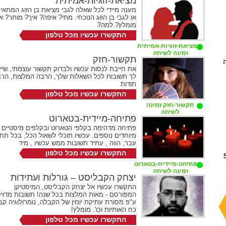
מציאת-זוגיות-אמיתית
מענה מיידי לכל שאלה לגבי מציאת בן הזוג המתאי
או לגבי בן הזוג הנוכחי. מתי? איפה? איך? מותר? א
מומלץ? למה?
התקשרו עכשיו מכל טלפון
072-2731524
מציאת-זוגיות-אמיתית
שלוחה 287
זמינה לשיחה
תקשור-חזק
את חייבת לנסות עכשיו ולבדוק תקשור עוצמתי, שיי
לך תשובות לכל השאלות שלך, הרבה המלצות, הר
תודות
התקשרו עכשיו מכל טלפון
072-2731524
תקשור-חזק זמינה
שלוחה 274
לשיחה
פתיחה-מיידית-בטארוט
פתיחה מדהימה בקלפי הטארוט ובקלפים מיסטיים
מיוחדים נוספים. עכשיו תוכלי לשאול הכל, בכל תח
עבר, הווה , עתיד תשובות ממש עכשיו , מיד
התקשרו עכשיו מכל טלפון
ם לייעוץ קצר אפילו 5
072-2731524
פתיחה-מיידית-בטארוט
שלוחה 299
זמינה לשיחה
יצחק הקבליסט – גורלות ועתידות
התקשרו עכשיו אל יצחק הקבליסט, המיסטיקן
המפורסם - מאות המלצות בכל שנה! תשובות מדויק
ע"פ מסורת עתיקת יומין של הקבלה, נומרולוגיה קב
כח האותיות וכו'. מומלץ!
התקשרו עכשיו מכל טלפון