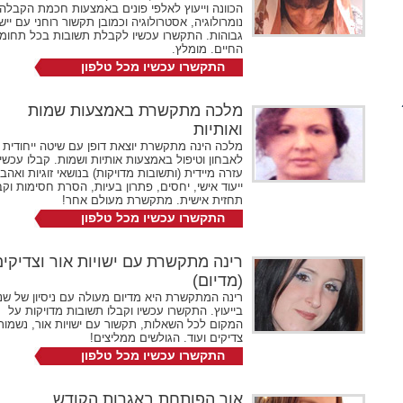
הכוונה וייעוץ לאלפי פונים באמצעות חכמת הקבלה,
נומרולוגיה, אסטרולוגיה וכמובן תקשור רוחני עם יישו
גבוהות. התקשרו עכשיו לקבלת תשובות בכל תחומי
החיים. מומלץ.
התקשרו עכשיו מכל טלפון
072-2731524
שלוחה 129
מלכה מתקשרת באמצעות שמות
ואותיות
מלכה הינה מתקשרת יוצאת דופן עם שיטה ייחודית
לאבחון וטיפול באמצעות אותיות ושמות. קבלו עכשיו
עזרה מיידית (ותשובות מדויקות) בנושאי זוגיות ואהב
ייעוד אישי, יחסים, פתרון בעיות, הסרת חסימות וק
תחזית אישית. מתקשרת מעולם אחר!
התקשרו עכשיו מכל טלפון
072-2731524
שלוחה 180
רינה מתקשרת עם ישויות אור וצדיקים
(מדיום)
רינה המתקשרת היא מדיום מעולה עם ניסיון של שנ
בייעוץ. התקשרו עכשיו וקבלו תשובות מדויקות על
המקום לכל השאלות, תקשור עם ישויות אור, נשמות
צדיקים ועוד. הגולשים ממליצים!
התקשרו עכשיו מכל טלפון
072-2731524
שלוחה 102
אור הפותחת באגרות הקודש