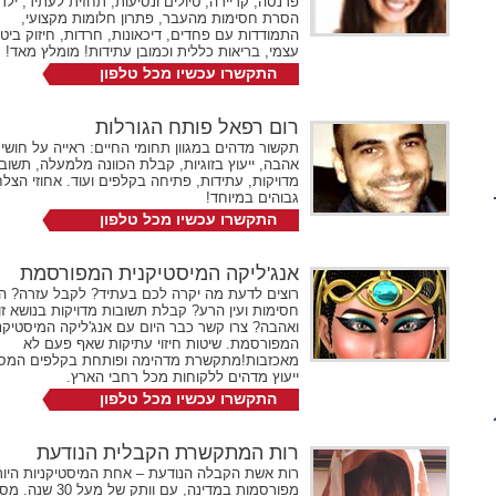
פרנסה, קריירה, טיולים ונסיעות, תחזית לעתיד, ילדי
הסרת חסימות מהעבר, פתרון חלומות מקצועי,
התמודדות עם פחדים, דיכאונות, חרדות, חיזוק ביטח
עצמי, בריאות כללית וכמובן עתידות! מומלץ מאד!
התקשרו עכשיו מכל טלפון
072-2731524
שלוחה 715
רום רפאל פותח הגורלות
תקשור מדהים במגוון תחומי החיים: ראייה על חושי
אהבה, ייעוץ בזוגיות, קבלת הכוונה מלמעלה, תשוב
מדויקות, עתידות, פתיחה בקלפים ועוד. אחוזי הצל
גבוהים במיוחד!
התקשרו עכשיו מכל טלפון
072-2731524
שלוחה 138
אנג'ליקה המיסטיקנית המפורסמת
רוצים לדעת מה יקרה לכם בעתיד? לקבל עזרה? 
חסימות ועין הרע? קבלת תשובות מדויקות בנושא זוג
ואהבה? צרו קשר כבר היום עם אנג'ליקה המיסטיקנ
המפורסמת. שיטות חיזוי עתיקות שאף פעם לא
מאכזבות!מתקשרת מדהימה ופותחת בקלפים המס
ייעוץ מדהים ללקוחות מכל רחבי הארץ.
התקשרו עכשיו מכל טלפון
072-2731524
שלוחה 311
רות המתקשרת הקבלית הנודעת
רות אשת הקבלה הנודעת – אחת המיסטיקניות היו
מפורסמות במדינה, עם וותק של מע