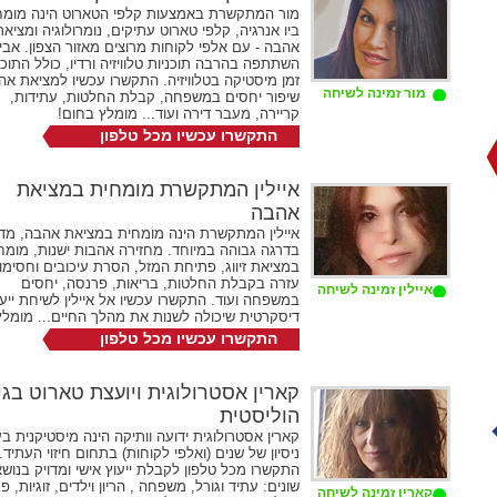
מור המתקשרת באמצעות קלפי הטארוט הינה מומח
ביו אנרגיה, קלפי טארוט עתיקים, נומרולוגיה ומציאת
אהבה - עם אלפי לקוחות מרוצים מאזור הצפון. אבי
השתתפה בהרבה תוכניות טלוויזיה ורדיו, כולל התוכנ
זמן מיסטיקה בטלוויזיה. התקשרו עכשיו למציאת אה
מור זמינה לשיחה
שיפור יחסים במשפחה, קבלת החלטות, עתידות,
קריירה, מעבר דירה ועוד... מומלץ בחום!
התקשרו עכשיו מכל טלפון
072-2731524
שלוחה 333
איילין המתקשרת מומחית במציאת
אהבה
איילין המתקשרת הינה מומחית במציאת אהבה, מדי
בדרגה גבוהה במיוחד. מחזירה אהבות ישנות, מומח
במציאת זיווג, פתיחת המזל, הסרת עיכובים וחסימו
עזרה בקבלת החלטות, בריאות, פרנסה, יחסים
איילין זמינה לשיחה
במשפחה ועוד. התקשרו עכשיו אל איילין לשיחת ייעו
דיסקרטית שיכולה לשנות את מהלך החיים... מומלץ
התקשרו עכשיו מכל טלפון
072-2731524
שלוחה 145
קארין אסטרולוגית ויועצת טארוט בג
הוליסטית
קארין אסטרולוגית ידועה וותיקה הינה מיסטיקנית ב
ניסיון של שנים (ואלפי לקוחות) בתחום חיזוי העתיד.
התקשרו מכל טלפון לקבלת ייעוץ אישי ומדויק בנוש
שונים: עתיד וגורל, משפחה , הריון וילדים, זוגיות, 
קארין זמינה לשיחה