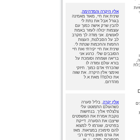
יות
אלין היקרה והמדהימה
,
שינית את חיי, מאוד מאמינה
בגורל אבל את נתת לי
להבין שרק אישה כמוך עם
עוצמות יכולה לעזור באמת
לאנשים. אני מודה לך מקרב
לב על הסבלנות, העצות
החמות והחכמות שנתת לי.
שינית את חיי יקירתי ואת חיי
הסובבים שלי. כרגע אני
בריאה ושמחה וסומכת על
ה,
בורא עולם ומודה לו
בלת
שהכרתי אדם כמוך. חיזקי
ואימצי אלין היקרה. את שווה
את כולם!!! מאת א.ל
מהדרום.
אלין יקרה
, בליל סערה
ים
כשהעולם התמוטט עלי
צלצלתי אליך. בנחישות
נוקבת אמרת את המשפטים
שייצבו את הסערה. דייקת
בפרטים, שגרמו לי למצוא
להם סימוכין במציאות. מאז
את גורם מאזן בחיים רבי
תהפוכות. תודה, י. ש