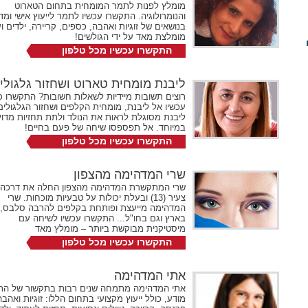
מומלץ לפנות לתמר המומחית בתחום הטארוט
והנומרולוגיה. התקשרו עכשיו לתמר לייעוץ אישי ומדו
בנושאים של זוגיות ואהבה, כספים, קריירה, ילדים וע
מומלצת מאד על ידי הגולשים!
התקשרו עכשיו מכל טלפון
072-2731524
שלוחה 104
ליבנת מומחית טארוט ושחזור גלגולי
רוצים תשובות מיידיות לשאלות חשובות? התקשרו כ
עכשיו אל ליבנת, מומחית הקלפים ושחזור הגלגולים
ליבנת מסוגלת לראות את הנולד ולתת תחזיות מדוי
במיוחד. אל תפספסו שיחה של פעם בחיים!
התקשרו עכשיו מכל טלפון
072-2731524
שלוחה 358
שרי המדהימה מהצפון
שרי המתקשרת המדהימה מהצפון החלה את דרכה 
צעיר (13) ובעלת יכולות על טבעיות מוכחות. שרי
המדהימה מייעצת ופותחת בקלפים להרבה סלבס, 
בארץ וגם בחו"ל... התקשרו עכשיו לשיחה עם
מיסטיקנית מבוקשת ביותר – מומלץ מאד
התקשרו עכשיו מכל טלפון
072-2731524
שלוחה 359
אתי המדהימה
אתי המדהימה מתמחה שנים רבות בתקשור של הת
מודע, כולל ייעוץ מקצועי בתחום הללו: זוגיות ואהבה