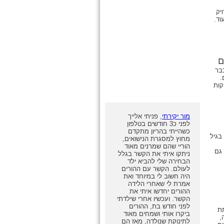
יק
וד.
ם
בר
.
קות
מור יקירתי
, פניתי אלייך
לפני כ3 חודשים בטלפון
כשהייתי בהריון מתקדם
בגיל
מחוץ למסגרת הנישואים,
הוריי שהם שמרנים מאוד
גם
ניתקו איתי את הקשר בגלל
הבחירה שלי להביא ילד
לעולם. הקשר עם ההורים
היה חשוב לי במיוחד ואת
אמרת לי שאחרי הלידה
ההורים יחדשו איתי את
הקשר. ועכשיו אחרי שילדתי
לפני חודש בת, ההורים
ת
ביקרו אותי ושמחים מאוד
,
לתינוקת שנולדה, מאז הם