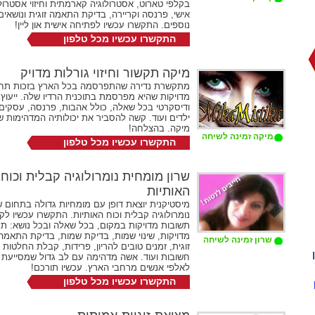
בקלפי טארוט, אסטרולוגיה קארמתית וחיזוי אסטרולו
אישי, פרנסה וקריירה, בדיקת התאמה זוגית ונושאים
נוספים. התקשרו עכשיו לפתיחה אישית און ליין!
התקשרו עכשיו מכל טלפון
072-2731524
שלוחה 271
מיקה תקשור וחיזוי גורלות מדויק
מתקשרת נדירה שהתפרסמה בכל הארץ בזכות תחז
מדויקות שהיא מפרסמת בתוכנית הרדיו שלה. ייעוץ 
ודיסקרטי בכל שאלה, כולל אהבות, פרנסה, עסקים,
ילדים ועוד. קשה להסביר את יכולותיה המדהימות ש
מיקה. בהצלחה!
מיקה זמינה לשיחה
התקשרו עכשיו מכל טלפון
072-2731524
שלוחה 259
שרון מומחית נומרולוגיה קבלית וכוח
האותיות
מיסטיקנית יוצאת דופן עם מומחיות גדולה בתחום 
נומרולוגיה קבלית וכוח האותיות. התקשרו עכשיו ל
תשובות מדויקות במקום, בכל שאלה ובכל נושא: תח
מדויקות, שינוי שמות, בדיקת שמות, בדיקת התאמה
שרון זמינה לשיחה
זוגית, זמנים טובים להריון, פרידות, קבלת החלטות
חשובות ועוד. אשה מדהימה עם לב גדול שמסייעת
לאלפי אנשים מרחבי הארץ. עכשיו תורכם!
התקשרו עכשיו מכל טלפון
072-2731524
שלוחה 233