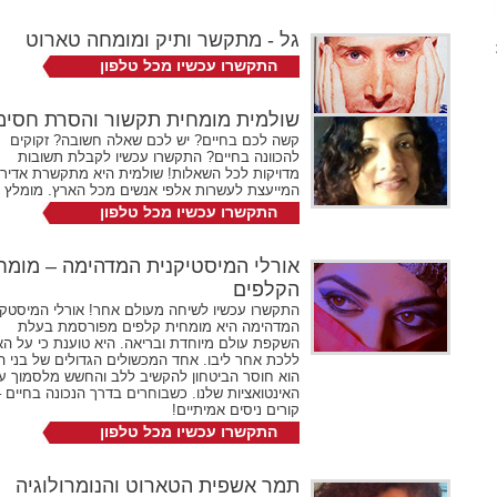
072-2731524
שלוחה 398
גל - מתקשר ותיק ומומחה טארוט
התקשרו עכשיו מכל טלפון
072-2731524
שלוחה 159
שולמית מומחית תקשור והסרת חסימ
קשה לכם בחיים? יש לכם שאלה חשובה? זקוקים
להכוונה בחיים? התקשרו עכשיו לקבלת תשובות
מדויקות לכל השאלות! שולמית היא מתקשרת אדירה
המייעצת לעשרות אלפי אנשים מכל הארץ. מומלץ 
התקשרו עכשיו מכל טלפון
072-2731524
שלוחה 318
אורלי המיסטיקנית המדהימה – מומח
הקלפים
התקשרו עכשיו לשיחה מעולם אחר! אורלי המיסטקנ
המדהימה היא מומחית קלפים מפורסמת בעלת
השקפת עולם מיוחדת ובריאה. היא טוענת כי על ה
ללכת אחר ליבו. אחד המכשולים הגדולים של בני 
הוא חוסר הביטחון להקשיב ללב והחשש מלסמוך ע
האינטואציות שלנו. כשבוחרים בדרך הנכונה בחיים 
קורים ניסים אמיתיים!
התקשרו עכשיו מכל טלפון
072-2731524
שלוחה 537
תמר אשפית הטארוט והנומרולוגיה