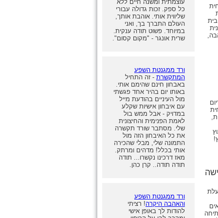
עוצמתית ומשנה חיים ללא
ית
כל ספק. זכות גדולה עבורי
שליווית אותי. אוהבת אותך,
בית
העולם התברך בך, ואני
ית
במיוחד. פשוט תודה ענקית.
בה,
שרית אונגר - "מקום קסום".
ורד ממגנטת השפע
המתקשרת
- זה התחיל
באבחון חינם שהימם אותי.
באותו יום בהיר אחד פגשתי
מול העיניים בהודעת מייל
ום
עם איבחון אישיות שקלע
ית
במדויק - אבל ממש בול
ת,
לאמת הפנימית והחיצונית
שלי. מסתבר שורד תקשרה
ץ
את כל האיבחון הזה מול
!
התמונה שלי, מבלי שהכירה
אותי בכלל! מדהים ומרתק.
מאז דרכינו נקשרו... תודה
תודה תודה.. קרן כהן.
ישה
עלת
ורד ממגנטת השפע
והאהבה היקרה
! רציתי
אים
להודות לך באופן אישי
פתיחה