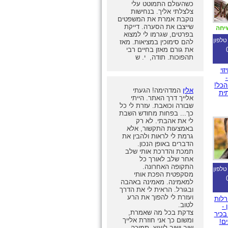
כשהעולם התמוטט עלי
צלצלתי אליך. בנחישות
נוקבת אמרת את המשפטים
שייצבו את הסערה. דייקת
יחה
בפרטים, שגרמו לי למצוא
טלפון
להם סימוכין במציאות. מאז
את גורם מאזן בחיים רבי
תהפוכות. תודה, י. ש
וי
-
כל!
אלין
המדהימה! הגעתי
תית
אלייך דרך האתר. הייתי
שבורה וכואבת. עזרת לי כל
כך... בפחות מחודש השבת
לי את אהבתי. לא רק
באמצעות התקשור, אלא
גרמת לי לראות ולהבין את
הדברים באופן הנכון.
תמכת והדרכת אותי שלב
אחר שלב לאורך כל
התקופה האחרונה.
טלפון
מסקפטית הפכת אותי
למאמינה. מאמינה באהבה
ובגורל. הראית לי את הדרך
ועזרת לי להפוך את הרע
רלות
לטוב.
ן -
צדקת בכל מה שאמרת,
בכיר
ומשום כך אני חוזרת אלייך
ים!
שוב ושוב ליעוץ, תמיכה