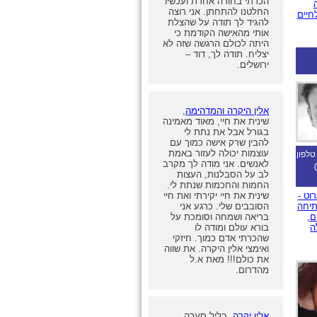
הכרתי בחורה אחרת ועכשיו
החלטנו להתחתן. אני רוצה
חיים
להגיד לך תודה על שהצלת
אותי מהאישה הקודמת כי
היתה לכולם הרגשה שזה לא
יצליח. תודה לך, דוד –
ירושלים.
אלין היקרה והמדהימה
,
שינית את חיי, מאוד מאמינה
בגורל אבל את נתת לי
להבין שרק אישה כמוך עם
עוצמות יכולה לעזור באמת
טלפון
לאנשים. אני מודה לך מקרב
לב על הסבלנות, העצות
החמות והחכמות שנתת לי.
וט -
שינית את חיי יקירתי ואת חיי
תיחה
הסובבים שלי. כרגע אני
ם,
בריאה ושמחה וסומכת על
ה
בורא עולם ומודה לו
שהכרתי אדם כמוך. חיזקי
ואימצי אלין היקרה. את שווה
את כולם!!! מאת א.ל
מהדרום.
אלין יקרה
, בליל סערה