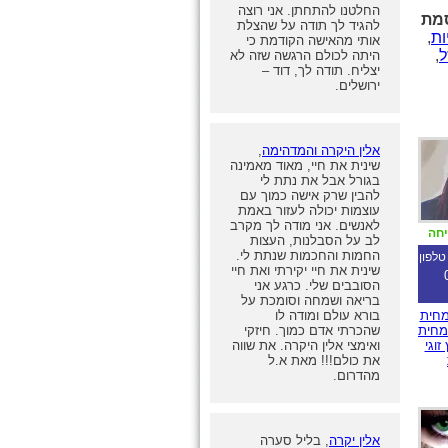
החלטנו להתחתן. אני רוצה
סמת
להגיד לך תודה על שהצלת
ות
,
אותי מהאישה הקודמת כי
ל
,
היתה לכולם הרגשה שזה לא
יצליח. תודה לך, דוד –
ירושלים.
אלין היקרה והמדהימה
,
שינית את חיי, מאוד מאמינה
בגורל אבל את נתת לי
להבין שרק אישה כמוך עם
עוצמות יכולה לעזור באמת
לאנשים. אני מודה לך מקרב
יחה
לב על הסבלנות, העצות
החמות והחכמות שנתת לי.
טלפון
שינית את חיי יקירתי ואת חיי
הסובבים שלי. כרגע אני
בריאה ושמחה וסומכת על
מחית
בורא עולם ומודה לו
מחית
שהכרתי אדם כמוך. חיזקי
זוגי
ואימצי אלין היקרה. את שווה
את כולם!!! מאת א.ל
מהדרום.
אלין יקרה
, בליל סערה