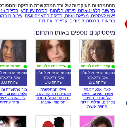
ההתמחויות העיקריות של ורד המתקשרת הותיקה והמפור
תקשור
,
קלפי טארוט
,
פירוש חלומות
,
הסרת עין הרע
,
בדיקת זוגי
ייעוץ לעסקים
,
מציאת זוגיות
,
בדיקת התאמה זוגית
,
עיכובים במז
בריאות
,
פרנסה
,
לימודים
,
קריירה
,
עתידות
מיסטיקנים נוספים באותו התחום:
קארין זמינה לשיחה
איילין זמינה לשיחה
מור זמינה לש
התקשרו עכשיו מכל טלפון
התקשרו עכשיו מכל טלפון
התקשרו עכשיו מכל 
072-2731524
072-2731524
072-2731524
שלוחה 271
שלוחה 145
שלוחה 333
קארין אסטרולוגית
איילין המתקשרת
מור מתקשרת ומו
ויועצת טארוט בגישה
מומחית במציאת אהבה
קלפי הטארוט - מו
הוליסטית - פתיחה
- פתיחת המזל, הסרת
לביו אנרגיה, ייעוץ 
בקלפים, גורלות, זוגיות,
חסימות, אהבה!
וחיזוי עתידות
תחזית אישית