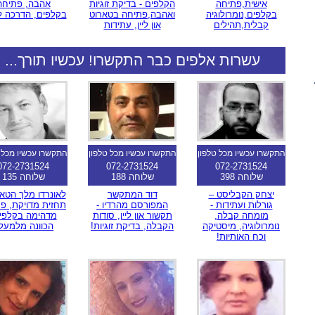
אישית,פתיחה
הקלפים - בדיקת זוגיות
אהבה, פתיחה
בקלפים,נומרולוגיה
ואהבה,פתיחה בטארוט
בקלפים, הדרכה ל
קבלית,תהילים
און ליין, עתידות
עשרות אלפים כבר התקשרו! עכשיו תורך...
התקשרו עכשיו מכל טלפון
התקשרו עכשיו מכל טלפון
התקשרו עכשיו מכל 
072-2731524
072-2731524
072-2731524
שלוחה 398
שלוחה 188
שלוחה 135
יצחק הקבליסט –
דוד המתקשר
לאונרדו מלך הטאר
גורלות ועתידות -
המפורסם מהרדיו -
תחזית מדויקת, פ
מומחה קבלה,
תקשור און ליין, סודות
מדהימה בקלפי
נומרולוגיה, מיסטיקה
הקבלה, בדיקת זוגיות!
הכוונה מלמעל
וכח האותיות!