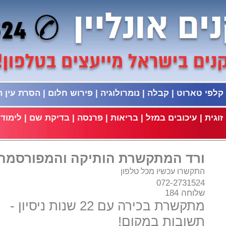
קלפי טארוט
|
קבלה
|
נומרולוגיה
|
פירוש חלום
|
הסרת עין 
וגית
|
עיכובים במזל
|
בריאות
|
פרנסה
|
בדיקת שם
|
לימודי
ורד המתקשרת הותיקה והמפורסמת
התקשרו עכשיו מכל טלפון
072-2731524
שלוחה 184
מתקשרת בכירה עם 22 שנות ניסיון -
תשובות במקום!