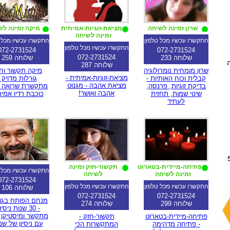
שרון זמינה לשיחה
מציאת-זוגיות-אמיתית
מיקה זמינה לש
זמינה לשיחה
התקשרו עכשיו מכל טלפון
התקשרו עכשיו מכל 
התקשרו עכשיו מכל טלפון
072-2731524
072-2731524
072-2731524
שלוחה 233
שלוחה 259
שלוחה 287
שרון מומחית נומרולוגיה
מיקה תקשור וחיז
מציאת-זוגיות-אמיתית -
קבלית וכוח האותיות -
גורלות מדויק 
מציאת אהבה - מגנוט
בדיקת זוגיות, פרנסה,
מתקשרת שרואה ה
אהבה ואושר!
שינוי שמות, תחזית
כוכבת רדיו אמי
לעתיד
ם לייעוץ קצר אפילו 5
פתיחה-מיידית-בטארוט
תקשור-חזק זמינה
התקשרו עכשיו מכל 
זמינה לשיחה
לשיחה
072-2731524
התקשרו עכשיו מכל טלפון
התקשרו עכשיו מכל טלפון
שלוחה 106
072-2731524
072-2731524
מנחם הפותח בגו
שלוחה 299
שלוחה 274
- 30 שנות ניסיו
מתקשר ומיסטיקן 
פתיחה-מיידית-בטארוט
תקשור-חזק -
עם ניסיון של שנ
- פתיחה מדהימה
המתקשרות הכי