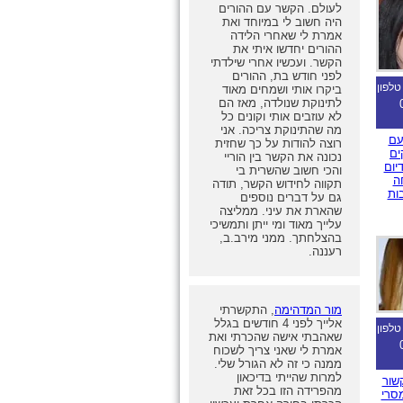
לעולם. הקשר עם ההורים
היה חשוב לי במיוחד ואת
אמרת לי שאחרי הלידה
ההורים יחדשו איתי את
הקשר. ועכשיו אחרי שילדתי
לפני חודש בת, ההורים
טלפון
ביקרו אותי ושמחים מאוד
לתינוקת שנולדה, מאז הם
לא עוזבים אותי וקונים כל
מה שהתינוקת צריכה. אני
עם
רוצה להודות על כך שחזית
ים
נכונה את הקשר בין הוריי
יום
והכי חשוב שהשרית בי
ה
תקווה לחידוש הקשר, תודה
ות
גם על דברים נוספים
שהארת את עיני. ממליצה
עלייך מאוד ומי ייתן ותמשיכי
בהצלחתך. ממני מירב.ב,
רעננה.
מור המדהימה
, התקשרתי
אלייך לפני 4 חודשים בגלל
טלפון
שאהבתי אישה שהכרתי ואת
אמרת לי שאני צריך לשכוח
ממנה כי זה לא הגורל שלי.
למרות שהייתי בדיכאון
שור
מהפרידה הזו בכל זאת
סרי