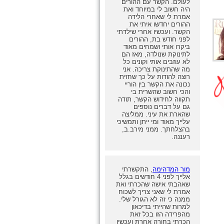
לעולם. הקשר עם ההורים
היה חשוב לי במיוחד ואת
אמרת לי שאחרי הלידה
ההורים יחדשו איתי את
הקשר. ועכשיו אחרי שילדתי
לפני חודש בת, ההורים
ביקרו אותי ושמחים מאוד
לתינוקת שנולדה, מאז הם
לא עוזבים אותי וקונים כל
מה שהתינוקת צריכה. אני
רוצה להודות על כך שחזית
נכונה את הקשר בין הוריי
והכי חשוב שהשרית בי
תקווה לחידוש הקשר, תודה
גם על דברים נוספים
שהארת את עיני. ממליצה
עלייך מאוד ומי ייתן ותמשיכי
בהצלחתך. ממני מירב.ב,
רעננה.
מור המדהימה
, התקשרתי
אלייך לפני 4 חודשים בגלל
שאהבתי אישה שהכרתי ואת
אמרת לי שאני צריך לשכוח
ממנה כי זה לא הגורל שלי.
למרות שהייתי בדיכאון
מהפרידה הזו בכל זאת
הכרתי בחורה אחרת ועכשיו