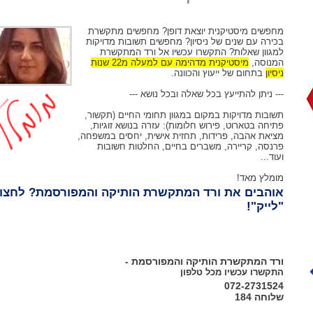
מחפשים מיסטיקנית יוצאת דופן? מחפשים מתקשרת
בכירה עם שנים של ניסיון? מחפשים תשובות מדויקות
למגוון שאלות? התקשרו עכשיו אל ורד המתקשרת
המנוסה,
מיסטיקנית מדהימה עם למעלה מ22 שנות
ניסיון
בתחום של ייעוץ והכוונה.
--- ניתן להתייעץ בכל שאלה ובכל נושא ---
תשובות מדויקות במקום במגוון תחומי החיים (תקשור,
פתיחה בטארוט, פירוש חלומות): עזרה בנושא זוגיות,
מציאת אהבה, פרידות, תחזית אישית, יחסים במשפחה,
פרנסה, קריירה, משברים בחיים, החלטות חשובות
ועוד...
מומלץ מאד!
אוהבים את ורד המתקשרת הותיקה והמפורסמת? לחצו
"לייק"!
ורד המתקשרת הותיקה והמפורסמת -
התקשרו עכשיו מכל טלפון
072-2731524
שלוחה 184