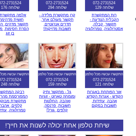
072-2731524
072-2731524
072-2731524
שלוחה 129
שלוחה 294
שלוחה 176
רות המתקשרת
קרן מתקשרת מלידה -
אלמה מתקשרת 
הקבלית הנודעת -
תקשור מעולם אחר,
חושית מדהימה 
תקשור, קבלה,
תדרים אנרגטיים,
תקשור מדהים, היל
אסטרולוגיה, נומרולוגיה
תשובות מדויקות!
הסרת חסימות, מ
בן זוג
התקשרו עכשיו מכל טלפון
התקשרו עכשיו מכל טלפון
התקשרו עכשיו מכל 
072-2731524
072-2731524
072-2731524
שלוחה 121
שלוחה 159
שלוחה 248
אור הפותחת באגרות
גל - מתקשר ותיק
רבקה המתקשר
הקודש - אגרות הקודש,
ומומחה טארוט - זוגיות
המפורסמת מהרדיו
אהבה, עתידות,
ואהבה, החלטות
מתקשרת מבוקש
תשובות במקום
חשובות, פרנסה,
קלפים, אהבה,
קלפים, גורל!
נומרולוגיה, עתי
שיחת טלפון אחת יכולה לשנות את חייך!