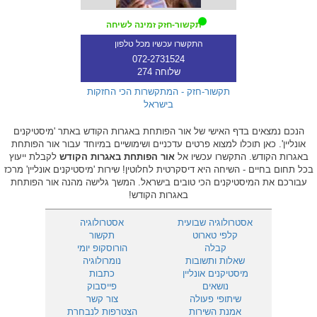
תקשור-חזק זמינה לשיחה
התקשרו עכשיו מכל טלפון
072-2731524
שלוחה 274
תקשור-חזק - המתקשרות הכי החזקות
בישראל
הנכם נמצאים בדף האישי של אור הפותחת באגרות הקודש באתר 'מיסטיקנים
אונליין'. כאן תוכלו למצוא פרטים עדכניים ושימושיים במיוחד עבור אור הפותחת
באגרות הקודש. התקשרו עכשיו אל
אור הפותחת באגרות הקודש
לקבלת ייעוץ
בכל תחום בחיים - השיחה היא דיסקרטית לחלוטין! שירות 'מיסטיקנים אונליין' מרכז
עבורכם את המיסטיקנים הכי טובים בישראל. המשך גלישה מהנה אור הפותחת
באגרות הקודש!
אסטרולוגיה שבועית
אסטרולוגיה
קלפי טארוט
תקשור
קבלה
הורוסקופ יומי
שאלות ותשובות
נומרולוגיה
מיסטיקנים אונליין
כתבות
נושאים
פייסבוק
שיתופי פעולה
צור קשר
אמנת השירות
הצטרפות לנבחרת