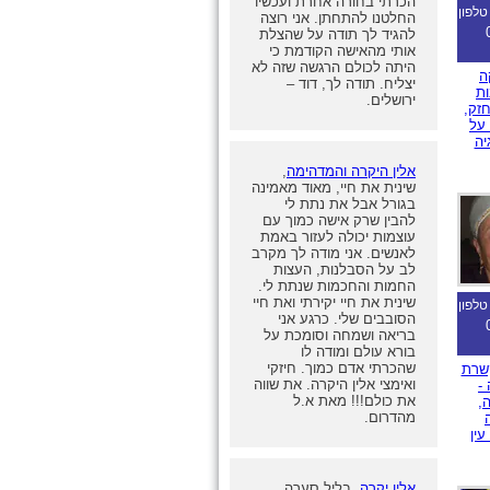
הכרתי בחורה אחרת ועכשיו
טלפון
החלטנו להתחתן. אני רוצה
להגיד לך תודה על שהצלת
אותי מהאישה הקודמת כי
היתה לכולם הרגשה שזה לא
ה
יצליח. תודה לך, דוד –
ות
ירושלים.
זק,
 על
יה
אלין היקרה והמדהימה
,
שינית את חיי, מאוד מאמינה
בגורל אבל את נתת לי
להבין שרק אישה כמוך עם
עוצמות יכולה לעזור באמת
לאנשים. אני מודה לך מקרב
לב על הסבלנות, העצות
החמות והחכמות שנתת לי.
שינית את חיי יקירתי ואת חיי
טלפון
הסובבים שלי. כרגע אני
בריאה ושמחה וסומכת על
בורא עולם ומודה לו
שהכרתי אדם כמוך. חיזקי
קשרת
ואימצי אלין היקרה. את שווה
-
את כולם!!! מאת א.ל
,
מהדרום.
עין
אלין יקרה
, בליל סערה