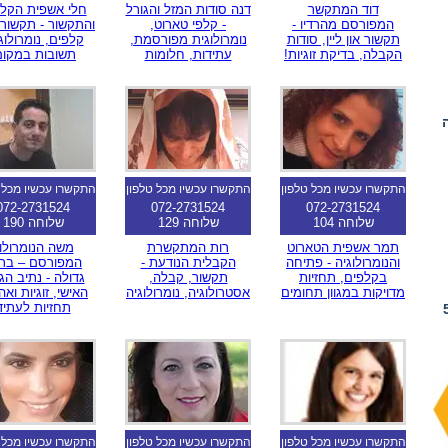
דוד המתקשר
דנה סודות המזל והגורל
חלי אשפית הקל
המפורסם מהרדיו -
- קלפי טארוט,
והתקשור - תקשור 
תקשור און ליין, סודות
נומרולוגית מפורסמת,
קלפים, נומרולוג
הקבלה, בדיקת זוגיות!
עתידות, חלומות
תשובות במקום
התקשרו עכשיו מכל טלפון
התקשרו עכשיו מכל טלפון
התקשרו עכשיו מכל 
072-2731524
072-2731524
072-2731524
שלוחה 104
שלוחה 129
שלוחה 190
תמר אשפית הטארוט
רות המתקשרת
משה הנומרולו
והנומרולוגיה - פתיחה
הקבלית הנודעת -
המפורסם – בר
בקלפים, תחזיות
תקשור, קבלה,
גדולה - נתיב הג
מדויקות במגוון תחומים
אסטרולוגיה, נומרולוגיה
האישי, זוגיות וא
תחזיות לעתיד
ם לייעוץ קצר אפילו 5
התקשרו עכשיו מכל טלפון
התקשרו עכשיו מכל טלפון
התקשרו עכשיו מכל 