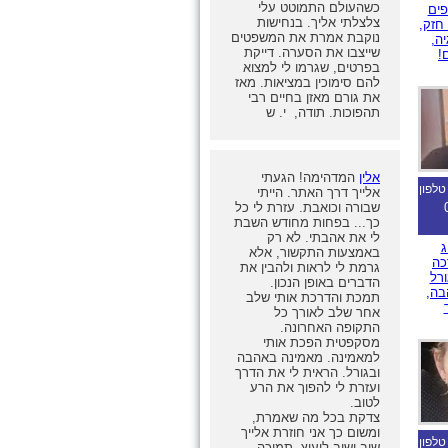
כשהעולם התמוטט עלי
פים
צלצלתי אליך. בנחישות
חזק,
נוקבת אמרת את המשפטים
יה,
שייצבו את הסערה. דייקת
!
בפרטים, שגרמו לי למצוא
להם סימוכין במציאות. מאז
את גורם מאזן בחיים רבי
תהפוכות. תודה, י. ש
אלין
המדהימה! הגעתי
טלפון
אלייך דרך האתר. הייתי
שבורה וכואבת. עזרת לי כל
כך... בפחות מחודש השבת
לי את אהבתי. לא רק
ג
באמצעות התקשור, אלא
כה
גרמת לי לראות ולהבין את
ורל
הדברים באופן הנכון.
הבה,
תמכת והדרכת אותי שלב
אחר שלב לאורך כל
התקופה האחרונה.
מסקפטית הפכת אותי
למאמינה. מאמינה באהבה
ובגורל. הראית לי את הדרך
ועזרת לי להפוך את הרע
לטוב.
צדקת בכל מה שאמרת,
ומשום כך אני חוזרת אלייך
טלפון
שוב ושוב ליעוץ, תמיכה