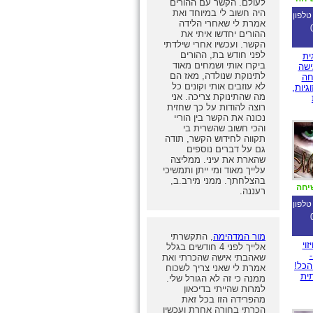
לעולם. הקשר עם ההורים
היה חשוב לי במיוחד ואת
טלפון
אמרת לי שאחרי הלידה
ההורים יחדשו איתי את
הקשר. ועכשיו אחרי שילדתי
לפני חודש בת, ההורים
ית
ביקרו אותי ושמחים מאוד
ישה
לתינוקת שנולדה, מאז הם
חה
לא עוזבים אותי וקונים כל
גיות,
מה שהתינוקת צריכה. אני
רוצה להודות על כך שחזית
נכונה את הקשר בין הוריי
והכי חשוב שהשרית בי
תקווה לחידוש הקשר, תודה
גם על דברים נוספים
שהארת את עיני. ממליצה
עלייך מאוד ומי ייתן ותמשיכי
בהצלחתך. ממני מירב.ב,
יחה
רעננה.
טלפון
מור המדהימה
, התקשרתי
וי
אלייך לפני 4 חודשים בגלל
-
שאהבתי אישה שהכרתי ואת
כל!
אמרת לי שאני צריך לשכוח
תית
ממנה כי זה לא הגורל שלי.
למרות שהייתי בדיכאון
מהפרידה הזו בכל זאת
הכרתי בחורה אחרת ועכשיו