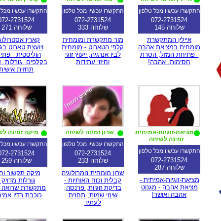
התקשרו עכשיו מכל טלפון
התקשרו עכשיו מכל טלפון
התקשרו עכשיו מכל 
072-2731524
072-2731524
072-2731524
שלוחה 145
שלוחה 333
שלוחה 271
איילין המתקשרת
מור מתקשרת ומומחית
קארין אסטרולוג
מומחית במציאת אהבה
קלפי הטארוט - מומחית
ויועצת טארוט בג
- פתיחת המזל, הסרת
לביו אנרגיה, ייעוץ זוגי
הוליסטית - פתי
חסימות, אהבה!
וחיזוי עתידות
בקלפים, גורלות, זו
תחזית אישית
מציאת-זוגיות-אמיתית
שרון זמינה לשיחה
מיקה זמינה לש
זמינה לשיחה
התקשרו עכשיו מכל טלפון
התקשרו עכשיו מכל 
התקשרו עכשיו מכל טלפון
072-2731524
072-2731524
072-2731524
שלוחה 233
שלוחה 259
שלוחה 287
שרון מומחית נומרולוגיה
מיקה תקשור וחיז
מציאת-זוגיות-אמיתית -
קבלית וכוח האותיות -
גורלות מדויק 
מציאת אהבה - מגנוט
בדיקת זוגיות, פרנסה,
מתקשרת שרואה ה
אהבה ואושר!
שינוי שמות, תחזית
כוכבת רדיו אמי
לעתיד