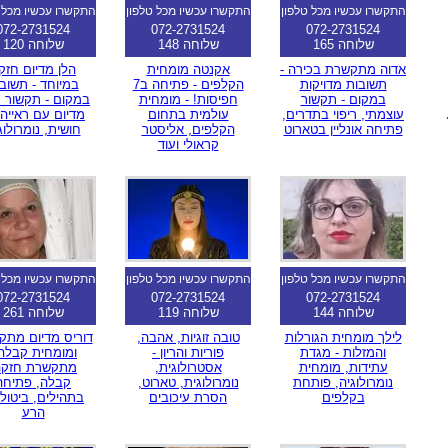
התקשרו עכשיו מכל טלפון
התקשרו עכשיו מכל טלפון
התקשרו עכשיו מכל 
072-2731524
072-2731524
072-2731524
שלוחה 165
שלוחה 148
שלוחה 120
אדוה מתקשרת בכירה -
אקנטה מומחית
הלן מדיום חזק
תשובות מדויקות
הקלפים - פתיחה ב7
במיוחד - תשוב
במקום - תקשור
חפיסות! - מומחית
במקום - תקשור ח
עוצמתי, ריפוי בתדרים,
עולמית בתחום
מדיום עם ראייה
פתיחה אונליין בטארוט
הקלפים, אליסטר
חושית, נומרולוג
קראולי ועוד
התקשרו עכשיו מכל טלפון
התקשרו עכשיו מכל טלפון
התקשרו עכשיו מכל 
072-2731524
072-2731524
072-2731524
שלוחה 144
שלוחה 119
שלוחה 261
לילך מומחית הגורלות
טובה זוגיות, אהבה,
דוריס מדיום מת
והמזלות - מגדת
פוריות והריון -
ומומחית קבלה 
עתידות, מומחית
אסטרולוגית,
מתקשרת חזקה
נומרולוגיה, פותחת
נומרולוגית, טארוט,
קבלה, פתיחה
בקלפים
הסרת עיכובים
בתהילים, ביטול 
הרע