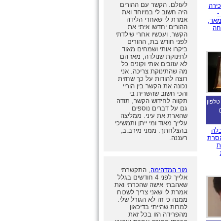
לעולם. הקשר עם ההורים
כירה
היה חשוב לי במיוחד ואת
-
אמרת לי שאחרי הלידה
אד,
ההורים יחדשו איתי את
חה
הקשר. ועכשיו אחרי שילדתי
לפני חודש בת, ההורים
ביקרו אותי ושמחים מאוד
לתינוקת שנולדה, מאז הם
לא עוזבים אותי וקונים כל
מה שהתינוקת צריכה. אני
רוצה להודות על כך שחזית
נכונה את הקשר בין הוריי
והכי חשוב שהשרית בי
תקווה לחידוש הקשר, תודה
טלפון
גם על דברים נוספים
שהארת את עיני. ממליצה
עלייך מאוד ומי ייתן ותמשיכי
בלה
בהצלחתך. ממני מירב.ב,
הסרת
רעננה.
ת
מור המדהימה
, התקשרתי
אלייך לפני 4 חודשים בגלל
שאהבתי אישה שהכרתי ואת
אמרת לי שאני צריך לשכוח
ממנה כי זה לא הגורל שלי.
למרות שהייתי בדיכאון
מהפרידה הזו בכל זאת