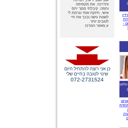
והדרכה. את מקסימה
וחמה. קיבלתי ממך יחס
אישי, חיזקת אותי וגרמת לי
דיו
לשנות גישה ובכך את חיי
חית
לטובים יותר.
ט -
ע.מאזור המרכז.
כן אני רוצה להתחיל היום
שינוי לטובה בחיים שלי
072-2731524
טלפון
רוט
תחזית
יה