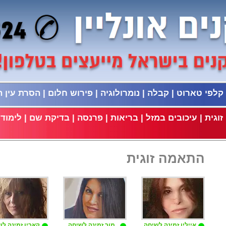
קלפי טארוט
|
קבלה
|
נומרולוגיה
|
פירוש חלום
|
הסרת עין 
וגית
|
עיכובים במזל
|
בריאות
|
פרנסה
|
בדיקת שם
|
לימודי
התאמה זוגית
איילין זמינה לשיחה
מור זמינה לשיחה
קארין זמינה ל