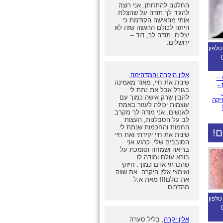
החלטנו להתחתן. אני רוצה
להגיד לך תודה על שהצלת
אותי מהאישה הקודמת כי
היתה לכולם הרגשה שזה לא
יצליח. תודה לך, דוד –
ירושלים.
טלפון
אלין היקרה והמדהימה
,
 –
שינית את חיי, מאוד מאמינה
 -
בגורל אבל את נתת לי
להבין שרק אישה כמוך עם
יקה
עוצמות יכולה לעזור באמת
לאנשים. אני מודה לך מקרב
לב על הסבלנות, העצות
החמות והחכמות שנתת לי.
ם!
שינית את חיי יקירתי ואת חיי
הסובבים שלי. כרגע אני
בריאה ושמחה וסומכת על
בורא עולם ומודה לו
שהכרתי אדם כמוך. חיזקי
ואימצי אלין היקרה. את שווה
את כולם!!! מאת א.ל
מהדרום.
טלפון
אלין יקרה
, בליל סערה