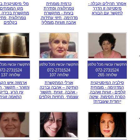
אסתר תהילים וקבלה -
כרמית מומחית
מלי מיסטיקנית ב
מיסטיקה זו הדרך
נומרולוגיה ופתירת
מקו המומחים 
לתקשר עם הבורא
בעיות - מתקשרת
מתקשרת בכירה מ
מדהימה, חיזוי עתידות,
נומרולוגית, פתי
אהבה וזוגיות,מומלץ!
בקלפים
התקשרו עכשיו מכל טלפון
התקשרו עכשיו מכל טלפון
התקשרו עכשיו מכל 
072-2731524
072-2731524
072-2731524
שלוחה 265
שלוחה 107
שלוחה 137
סילביה המיסטיקנית
אורלי המתקשרת
ארמוזה איש הק
המדהימה - מומחית
הותיקה – אהבה וברכה
והזוהר - תקשור, 
קלפים - זוגיות ואהבה,
- אהבה, זוגיות, תקשור
עין הרע, בדיק
הסרת חסימות, שיטה
עוצמתי, תחזיות וקלפים
התאמה זוגית
ייחודית שעובדת!