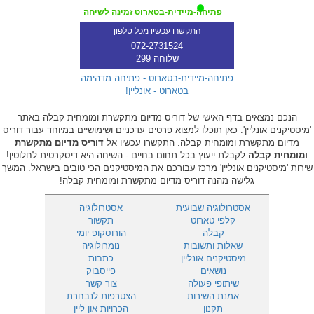
פתיחה-מיידית-בטארוט זמינה לשיחה
התקשרו עכשיו מכל טלפון
072-2731524
שלוחה 299
פתיחה-מיידית-בטארוט - פתיחה מדהימה
בטארוט - אונליין!
הנכם נמצאים בדף האישי של דוריס מדיום מתקשרת ומומחית קבלה באתר
'מיסטיקנים אונליין'. כאן תוכלו למצוא פרטים עדכניים ושימושיים במיוחד עבור דוריס
מדיום מתקשרת ומומחית קבלה. התקשרו עכשיו אל
דוריס מדיום מתקשרת
ומומחית קבלה
לקבלת ייעוץ בכל תחום בחיים - השיחה היא דיסקרטית לחלוטין!
שירות 'מיסטיקנים אונליין' מרכז עבורכם את המיסטיקנים הכי טובים בישראל. המשך
גלישה מהנה דוריס מדיום מתקשרת ומומחית קבלה!
אסטרולוגיה שבועית
אסטרולוגיה
קלפי טארוט
תקשור
קבלה
הורוסקופ יומי
שאלות ותשובות
נומרולוגיה
מיסטיקנים אונליין
כתבות
נושאים
פייסבוק
שיתופי פעולה
צור קשר
אמנת השירות
הצטרפות לנבחרת
תקנון
הכרויות און ליין