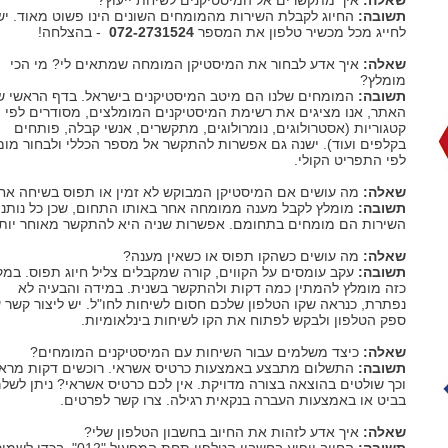
שאלה:
איך מתקשרים אל המיסטיקנים לשיחת ייעוץ?
תשובה:
החיוג לקבלת השירות מהמומחים השונים הינו פשוט מאוד. יש
לחייג מכל מכשיר טלפון את המספר
072-2731524
- בהצלחה!
שאלה:
איך אדע לבחור את המיסטיקן המומחה שמתאים לי? מי הכי
מומלץ?
תשובה:
המומחים שלנו הם מיטב המיסטיקנים בישראל. בדף הראשי ש
האתר, אנו מציגים את רשימת המיסטיקנים המומלצים, מסודרים לפי
קטגוריות (אסטרולוגים, נומרולוגים, מתקשרים, אנשי קבלה, פותחים
בקלפים ועוד). ישנה גם אפשרות להתקשר אל מספר הכללי ולבחור מו
לפי התפריט הקולי.
שאלה:
מה עושים אם המיסטיקן המבוקש לא זמין או תפוס בשיחה אח
תשובה:
מומלץ לקבל מענה ממומחה אחר באותו התחום, שכן כל נותני
השירות הם מומחים בתחומם. אפשרות שניה היא להתקשר מאוחר יותר
שאלה:
מה עושים כשהקו תפוס או כשאין מענה?
תשובה:
עקב עומסים על הקווים, קורה שמקבלים צליל חיוג תפוס. במ
כזה מומלץ להמתין כמה דקות ולהתקשר בשנית. במידה והבעיה לא
נפתרת, כנראה שקו הטלפון שלכם חסום לשיחות לחו"ל. יש ליצור קשר 
ספק הטלפון ולבקש לפתוח את הקו לשיחות בינלאומיות.
שאלה:
כיצד משלמים עבור השיחות עם המיסטיקנים המומחים?
תשובה:
התשלום מתבצע באמצעות כרטיס אשראי. רוכשים דקות מרא
וכך שולטים בהוצאה בצורה מדויקת. אין לכם כרטיס אשראי? ניתן לשל
בביט או באמצעות העברה בנקאית רגילה. צרו קשר לפרטים.
שאלה:
איך אדע לזהות את החיוב בחשבון הטלפון שלי?