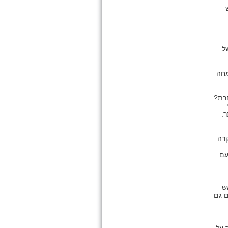
ל
מחה
רת?
.
קרה
עם
ש
ם גם