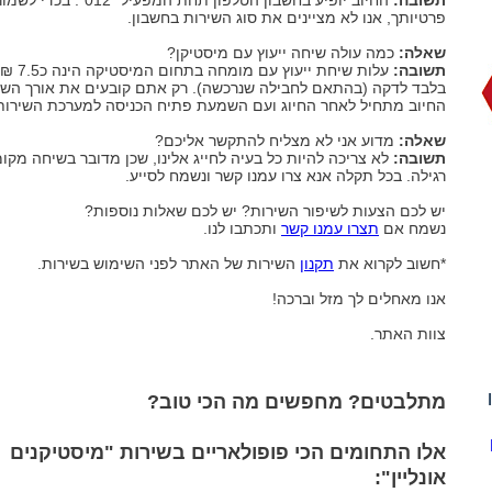
תשובה:
החיוב יופיע בחשבון הטלפון תחת המפעיל "012". 
פרטיותך, אנו לא מציינים את סוג השירות בחשבון.
שאלה:
כמה עולה שיחה ייעוץ עם מיסטיקן?
תשובה:
עלות שיחת ייעוץ עם מומחה בתחום המיסטיקה הינה כ7.5 ₪
בלבד לדקה (בהתאם לחבילה שנרכשה). רק אתם קובעים את אורך השי
החיוב מתחיל לאחר החיוג ועם השמעת פתיח הכניסה למערכת השירות
שאלה:
מדוע אני לא מצליח להתקשר אליכם?
תשובה:
לא צריכה להיות כל בעיה לחייג אלינו, שכן מדובר בשיחה מקו
רגילה. בכל תקלה אנא צרו עמנו קשר ונשמח לסייע.
יש לכם הצעות לשיפור השירות? יש לכם שאלות נוספות?
נשמח אם
תצרו עמנו קשר
ותכתבו לנו.
*חשוב לקרוא את
תקנון
השירות של האתר לפני השימוש בשירות.
אנו מאחלים לך מזל וברכה!
צוות האתר.