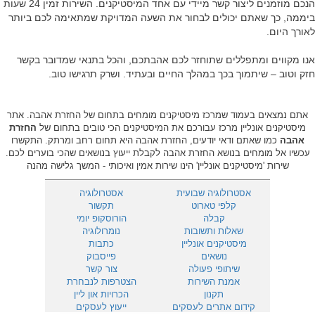
הנכם מוזמנים ליצור קשר מיידי עם אחד המיסטיקנים. השירות זמין 24 שעות
ביממה, כך שאתם יכולים לבחור את השעה המדויקת שמתאימה לכם ביותר
לאורך היום.
אנו מקווים ומתפללים שתוחזר לכם אהבתכם, והכל בתנאי שמדובר בקשר
חזק וטוב – שיתמוך בכך במהלך החיים ובעתיד. ושרק תרגישו טוב.
אתם נמצאים בעמוד שמרכז מיסטיקנים מומחים בתחום של החזרת אהבה. אתר
מיסטיקנים אונליין מרכז עבורכם את המיסטיקנים הכי טובים בתחום של
החזרת
אהבה
כמו שאתם ודאי יודעים, החזרת אהבה היא תחום רחב ומרתק. התקשרו
עכשיו אל מומחים בנושא החזרת אהבה לקבלת ייעוץ בנושאים שהכי בוערים לכם.
שירות 'מיסטיקנים אונליין' הינו שירות אמין ואיכותי - המשך גלישה מהנה
אסטרולוגיה שבועית
אסטרולוגיה
קלפי טארוט
תקשור
קבלה
הורוסקופ יומי
שאלות ותשובות
נומרולוגיה
מיסטיקנים אונליין
כתבות
נושאים
פייסבוק
שיתופי פעולה
צור קשר
אמנת השירות
הצטרפות לנבחרת
תקנון
הכרויות און ליין
קידום אתרים לעסקים
ייעוץ לעסקים