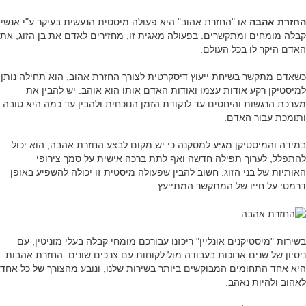
החזרת אהבה
או "החזרת אהוב" היא פעולה מיסטית הנעשית בעיקר ע"י אנשי
קבלה מומחים ומתקשרים. בפעולה מאגית זו, מחזירים לאדם את בן הזוג, את
האדם היקר לו בכל העולם.
כשאדם מתקשר בשיחת ייעוץ דיסקרטית לצורך החזרת אהוב, הוא תחילה נותן
למיסטיקן רקע אודות עצמו ואודות האדם אותו הוא אוהב. יש להבין את
מערכת הרגשות והיחסים עד לנקודת הזמן הנוכחית ולהבין עד כמה היא טובה
ותומכת עבור האדם.
במידה והמיסטיקן מגיע למסקנה כי יש מקום לבצע החזרת אהבה, הוא יכול
להתפלל, לערוך תפילה חדשה ואף לתת ברכה אישית על סמך צירופי
האותיות של בני הזוג. חשוב להבין שפעולה מיסטית זו יכולה להשפיע באופן
דרמטי על חייו של המתקשר המתייעץ.
בשירות "מיסטיקנים אונליין" ריכזנו עבורכם מומחי קבלה בעלי מוניטין, עם
ניסיון של שנים ארוכות בעבודה מול לקוחות עם צרכים שונים. החזרת אהבות
היא אחד התחומים המבוקשים ביותר בשירות שלנו, ונובע מהצורך של כל אחד
לאהוב ולהיות נאהב.