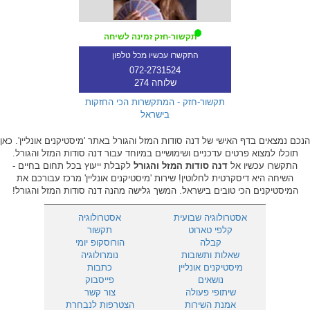
תקשור-חזק זמינה לשיחה
התקשרו עכשיו מכל טלפון
072-2731524
שלוחה 274
תקשור-חזק - המתקשרות הכי החזקות
בישראל
הנכם נמצאים בדף האישי של דנה סודות המזל והגורל באתר 'מיסטיקנים אונליין'. כאן
תוכלו למצוא פרטים עדכניים ושימושיים במיוחד עבור דנה סודות המזל והגורל.
התקשרו עכשיו אל
דנה סודות המזל והגורל
לקבלת ייעוץ בכל תחום בחיים -
השיחה היא דיסקרטית לחלוטין! שירות 'מיסטיקנים אונליין' מרכז עבורכם את
המיסטיקנים הכי טובים בישראל. המשך גלישה מהנה דנה סודות המזל והגורל!
אסטרולוגיה שבועית
אסטרולוגיה
קלפי טארוט
תקשור
קבלה
הורוסקופ יומי
שאלות ותשובות
נומרולוגיה
מיסטיקנים אונליין
כתבות
נושאים
פייסבוק
שיתופי פעולה
צור קשר
אמנת השירות
הצטרפות לנבחרת