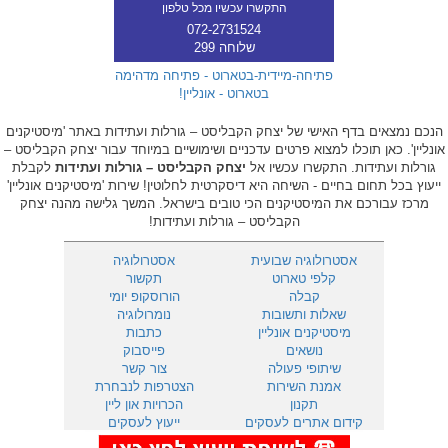
התקשרו עכשיו מכל טלפון
072-2731524
שלוחה 299
פתיחה-מיידית-בטארוט - פתיחה מדהימה
בטארוט - אונליין!
הנכם נמצאים בדף האישי של יצחק הקבליסט – גורלות ועתידות באתר 'מיסטיקנים
אונליין'. כאן תוכלו למצוא פרטים עדכניים ושימושיים במיוחד עבור יצחק הקבליסט –
גורלות ועתידות. התקשרו עכשיו אל
יצחק הקבליסט – גורלות ועתידות
לקבלת
ייעוץ בכל תחום בחיים - השיחה היא דיסקרטית לחלוטין! שירות 'מיסטיקנים אונליין'
מרכז עבורכם את המיסטיקנים הכי טובים בישראל. המשך גלישה מהנה יצחק
הקבליסט – גורלות ועתידות!
אסטרולוגיה שבועית
אסטרולוגיה
קלפי טארוט
תקשור
קבלה
הורוסקופ יומי
שאלות ותשובות
נומרולוגיה
מיסטיקנים אונליין
כתבות
נושאים
פייסבוק
שיתופי פעולה
צור קשר
אמנת השירות
הצטרפות לנבחרת
תקנון
הכרויות און ליין
קידום אתרים לעסקים
ייעוץ לעסקים
901
מענה טלפוני 24 שעות