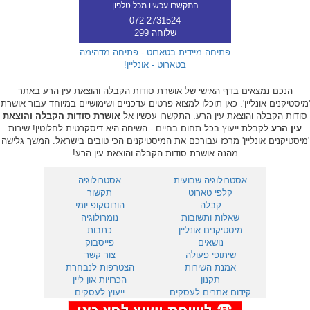
התקשרו עכשיו מכל טלפון
072-2731524
שלוחה 299
פתיחה-מיידית-בטארוט - פתיחה מדהימה
בטארוט - אונליין!
הנכם נמצאים בדף האישי של אושרת סודות הקבלה והוצאת עין הרע באתר
'מיסטיקנים אונליין'. כאן תוכלו למצוא פרטים עדכניים ושימושיים במיוחד עבור אושרת
סודות הקבלה והוצאת עין הרע. התקשרו עכשיו אל
אושרת סודות הקבלה והוצאת
עין הרע
לקבלת ייעוץ בכל תחום בחיים - השיחה היא דיסקרטית לחלוטין! שירות
'מיסטיקנים אונליין' מרכז עבורכם את המיסטיקנים הכי טובים בישראל. המשך גלישה
מהנה אושרת סודות הקבלה והוצאת עין הרע!
אסטרולוגיה שבועית
אסטרולוגיה
קלפי טארוט
תקשור
קבלה
הורוסקופ יומי
שאלות ותשובות
נומרולוגיה
מיסטיקנים אונליין
כתבות
נושאים
פייסבוק
שיתופי פעולה
צור קשר
אמנת השירות
הצטרפות לנבחרת
תקנון
הכרויות און ליין
קידום אתרים לעסקים
ייעוץ לעסקים
901
מענה טלפוני 24 שעות