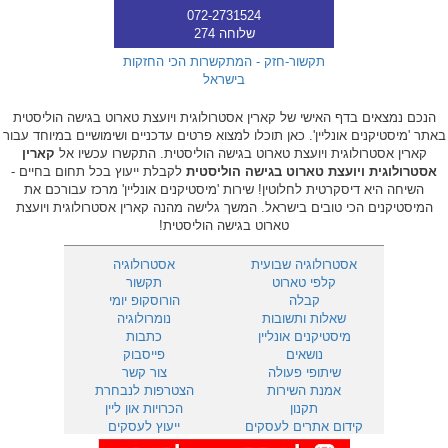
072-2731524
שלוחה 274
תקשור-חזק - המתקשרות הכי החזקות
בישראל
הנכם נמצאים בדף האישי של קארין אסטרולוגית ויועצת טארוט בגישה הוליסטית
באתר 'מיסטיקנים אונליין'. כאן תוכלו למצוא פרטים עדכניים ושימושיים במיוחד עבור
קארין אסטרולוגית ויועצת טארוט בגישה הוליסטית. התקשרו עכשיו אל
קארין
אסטרולוגית ויועצת טארוט בגישה הוליסטית
לקבלת ייעוץ בכל תחום בחיים -
השיחה היא דיסקרטית לחלוטין! שירות 'מיסטיקנים אונליין' מרכז עבורכם את
המיסטיקנים הכי טובים בישראל. המשך גלישה מהנה קארין אסטרולוגית ויועצת
טארוט בגישה הוליסטית!
אסטרולוגיה שבועית
אסטרולוגיה
קלפי טארוט
תקשור
קבלה
הורוסקופ יומי
שאלות ותשובות
נומרולוגיה
מיסטיקנים אונליין
כתבות
נושאים
פייסבוק
שיתופי פעולה
צור קשר
אמנת השירות
הצטרפות לנבחרת
תקנון
הכרויות און ליין
קידום אתרים לעסקים
ייעוץ לעסקים
901
מענה טלפוני 24 שעות