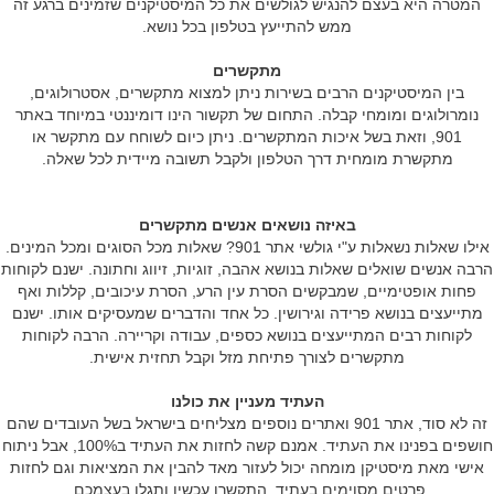
המטרה היא בעצם להנגיש לגולשים את כל המיסטיקנים שזמינים ברגע זה
ממש להתייעץ בטלפון בכל נושא.
מתקשרים
בין המיסטיקנים הרבים בשירות ניתן למצוא מתקשרים, אסטרולוגים,
נומרולוגים ומומחי קבלה. התחום של תקשור הינו דומיננטי במיוחד באתר
901, וזאת בשל איכות המתקשרים. ניתן כיום לשוחח עם מתקשר או
מתקשרת מומחית דרך הטלפון ולקבל תשובה מיידית לכל שאלה.
באיזה נושאים אנשים מתקשרים
אילו שאלות נשאלות ע"י גולשי אתר 901? שאלות מכל הסוגים ומכל המינים.
הרבה אנשים שואלים שאלות בנושא אהבה, זוגיות, זיווג וחתונה. ישנם לקוחות
פחות אופטימיים, שמבקשים הסרת עין הרע, הסרת עיכובים, קללות ואף
מתייעצים בנושא פרידה וגירושין. כל אחד והדברים שמעסיקים אותו. ישנם
לקוחות רבים המתייעצים בנושא כספים, עבודה וקריירה. הרבה לקוחות
מתקשרים לצורך פתיחת מזל וקבל תחזית אישית.
העתיד מעניין את כולנו
זה לא סוד, אתר 901 ואתרים נוספים מצליחים בישראל בשל העובדים שהם
חושפים בפנינו את העתיד. אמנם קשה לחזות את העתיד ב100%, אבל ניתוח
אישי מאת מיסטיקן מומחה יכול לעזור מאד להבין את המציאות וגם לחזות
פרטים מסוימים בעתיד. התקשרו עכשיו ותגלו בעצמכם.